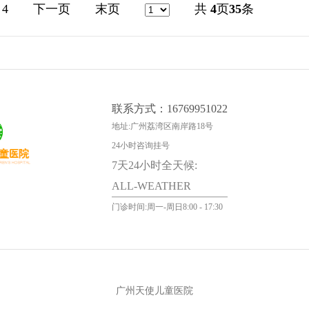
4
下一页
末页
共
4
页
35
条
联系方式：16769951022
地址:广州荔湾区南岸路18号
24小时咨询挂号
7天24小时全天候:
ALL-WEATHER
门诊时间:周一-周日8:00 - 17:30
广州天使儿童医院