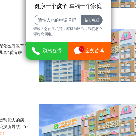
健康一个孩子·幸福一个家庭
请输入您的手机号，座机加区号，我们将立
即给您回电。
深化医疗改革举
48
预约挂号
在线咨询
儿童“看病难、
运动能力的疾
受损所导致。它
文）